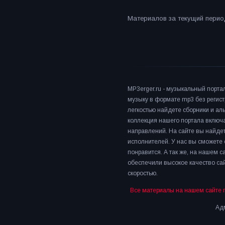
Материалов за текущий период
MP3erger.ru - музыкальный порта
музыку в формате mp3 без регист
легкостью найдете сборники и а
коллекция нашего портала включ
направлений. На сайте вы найдет
исполнителей. У нас вы сможете 
понравится. А так же, на нашем 
обеспечили высокое качество сай
скоростью.
Все материалы на нашем сайте 
Адм