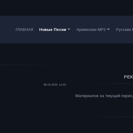
keyboard_arrow_down
keyboard_arrow_down
ГЛАВНАЯ
Новые Песни
Армянские MP3
Русские
РЕК
08.02.2025, 12:42
Материалов за текущий период