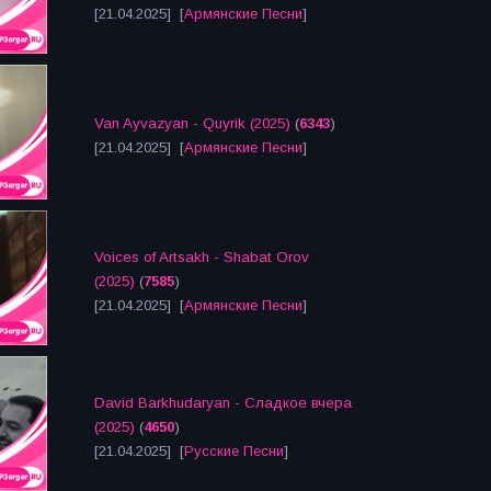
[21.04.2025] [
Армянские Песни
]
Van Ayvazyan - Quyrik (2025)
(
6343
)
[21.04.2025] [
Армянские Песни
]
Voices of Artsakh - Shabat Orov
(2025)
(
7585
)
[21.04.2025] [
Армянские Песни
]
David Barkhudaryan - Сладкое вчера
(2025)
(
4650
)
[21.04.2025] [
Русские Песни
]