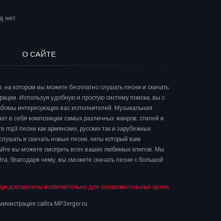
 нет.
О САЙТЕ
л, на котором вы можете бесплатно слушать песни и скачать
рации. Используя удобную и простую систему поиска, вы с
льбомы интересующих вас исполнителей. Музыкальная
ает в себя композиции самых различных жанров, стилей и
е mp3 песни как армянских, русских так и зарубежных
слушать и скачать новые песни, хиты который вам
сайте вы можете смотреть всех ваших любимых клипов. Мы
та, благодаря чему, вы сможете скачать песни с большой
предоставлены исключительно для ознакомительных целях.
инистрация сайта MP3erger.ru