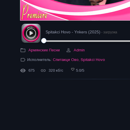
Spitakci Hovo - Ynkers (2025)
- загрузка
Армянские Песни
Admin
Исполнитель:
Спитакци Ово
,
Spitakci Hovo
675
320 кб/с
5.0
/
5