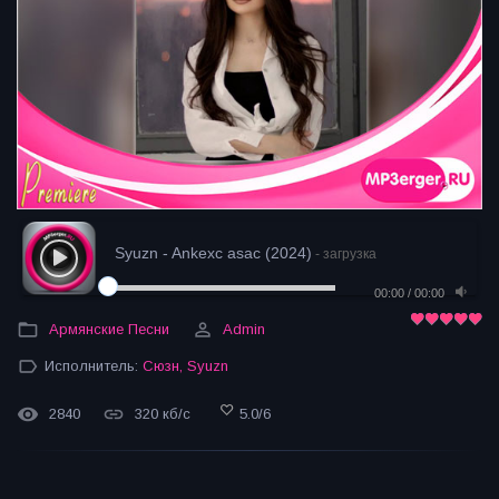
Syuzn - Ankexc asac (2024)
- загрузка
00:00
/
00:00
Армянские Песни
Admin
Исполнитель:
Сюзн
,
Syuzn
2840
320 кб/с
5.0
/
6