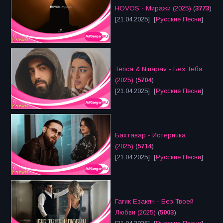
HOVOS - Миражи (2025)
(
3773
)
[21.04.2025] [
Русские Песни
]
Tenca & Ninapav - Без Тебя
(2025)
(
5704
)
[21.04.2025] [
Русские Песни
]
Бахтавар - Истеричка
(2025)
(
5714
)
[21.04.2025] [
Русские Песни
]
Гагик Езакян - Без Твоей
Любви (2025)
(
5003
)