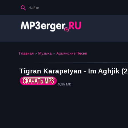
Главная
»
Музыка
»
Армянские Песни
Tigran Karapetyan - Im Aghjik (2
9,06 Mb