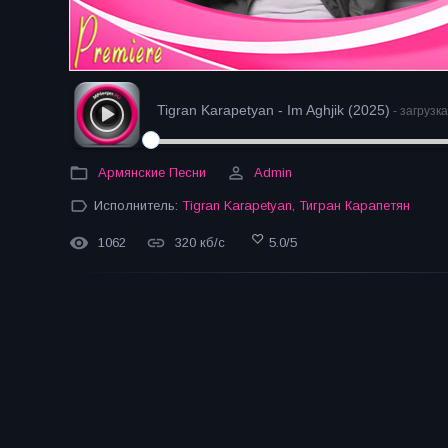
Tigran Karapetyan - Im Aghjik (2025)
- загрузка
Армянские Песни
Admin
Исполнитель:
Tigran Karapetyan
,
Тигран Карапетян
1062
320 кб/с
5.0
/
5