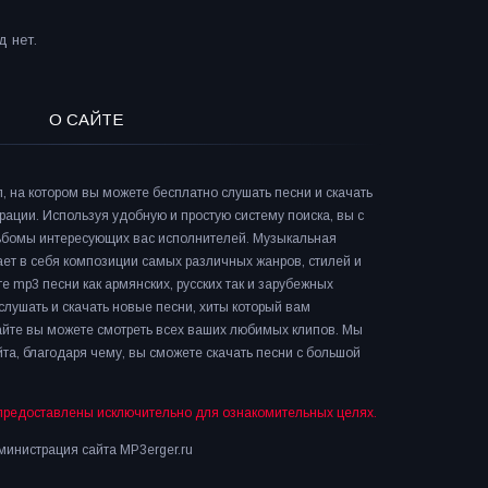
 нет.
О САЙТЕ
л, на котором вы можете бесплатно слушать песни и скачать
рации. Используя удобную и простую систему поиска, вы с
льбомы интересующих вас исполнителей. Музыкальная
ает в себя композиции самых различных жанров, стилей и
е mp3 песни как армянских, русских так и зарубежных
слушать и скачать новые песни, хиты который вам
сайте вы можете смотреть всех ваших любимых клипов. Мы
та, благодаря чему, вы сможете скачать песни с большой
предоставлены исключительно для ознакомительных целях.
инистрация сайта MP3erger.ru