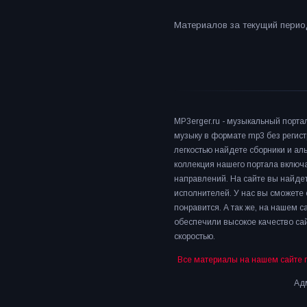
Материалов за текущий период
MP3erger.ru - музыкальный порта
музыку в формате mp3 без регист
легкостью найдете сборники и а
коллекция нашего портала включ
направлений. На сайте вы найдет
исполнителей. У нас вы сможете 
понравится. А так же, на нашем 
обеспечили высокое качество сай
скоростью.
Все материалы на нашем сайте 
Адм