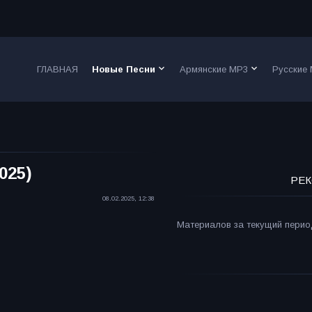
keyboard_arrow_down
keyboard_arrow_down
ГЛАВНАЯ
Новые Песни
Армянские MP3
Русские
025)
РЕК
08.02.2025, 12:38
Материалов за текущий период