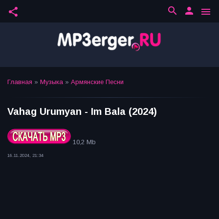
search
person
share
menu
Главная
»
Музыка
»
Армянские Песни
Vahag Urumyan - Im Bala (2024)
10,2 Mb
16.11.2024, 21:34