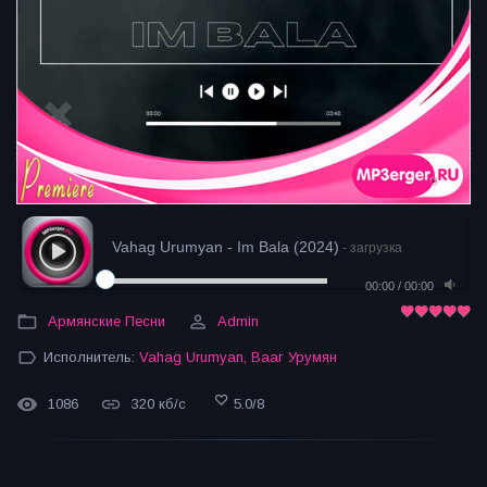
Vahag Urumyan - Im Bala (2024)
- загрузка
00:00
/
00:00
Армянские Песни
Admin
Исполнитель:
Vahag Urumyan
,
Вааг Урумян
1086
320 кб/с
5.0
/
8