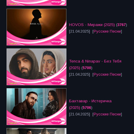
HOVOS - Миражи (2025)
(
3767
)
[21.04.2025] [
Русские Песни
]
Tenca & Ninapav - Без Тебя
(2025)
(
5700
)
[21.04.2025] [
Русские Песни
]
Бахтавар - Истеричка
(2025)
(
5706
)
[21.04.2025] [
Русские Песни
]