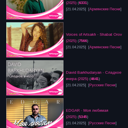
(2025)
(
6331
)
[21.04.2025] [
Армянские Песни
]
Voices of Artsakh - Shabat Orov
(2025)
(
7566
)
[21.04.2025] [
Армянские Песни
]
David Barkhudaryan - Сладкое
вчера (2025)
(
4641
)
[21.04.2025] [
Русские Песни
]
EDGAR - Моя любимая
(2025)
(
5345
)
[21.04.2025] [
Русские Песни
]