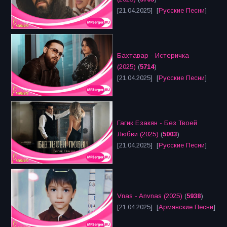
[21.04.2025] [
Русские Песни
]
Бахтавар - Истеричка
(2025)
(
5714
)
[21.04.2025] [
Русские Песни
]
Гагик Езакян - Без Твоей
Любви (2025)
(
5003
)
[21.04.2025] [
Русские Песни
]
Vnas - Anvnas (2025)
(
5938
)
[21.04.2025] [
Армянские Песни
]