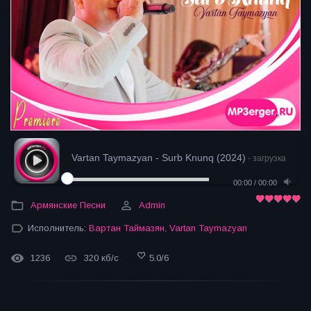
Vartan Taymazyan - Surb Knunq (2024)
- загрузка
00:00
/
00:00
Армянские Песни
Admin
Исполнитель:
Вартан Таймазян
,
Vartan Taymazyan
1236
320 кб/с
5.0
/
6