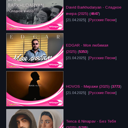
David Barkhudaryan - Сладкое
вчера (2025)
(
4647
)
[21.04.2025] [
Русские Песни
]
EDGAR - Моя любимая
(2025)
(
5353
)
[21.04.2025] [
Русские Песни
]
HOVOS - Миражи (2025)
(
3773
)
[21.04.2025] [
Русские Песни
]
Tenca & Ninapav - Без Тебя
(2025)
(
5705
)