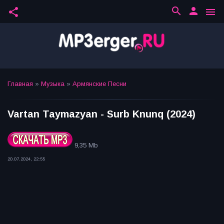
search
person
share
menu
Главная
»
Музыка
»
Армянские Песни
Vartan Taymazyan - Surb Knunq (2024)
9,35 Mb
20.07.2024, 22:55