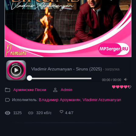
Vladimir Arzumanyan - Siruns (2025)
- загрузка
00:00
/
00:00
Армянские Песни
Admin
Исполнитель:
Владимир Арзуманян
,
Vladimir Arzumanyan
1125
320 кб/с
4.4
/
7