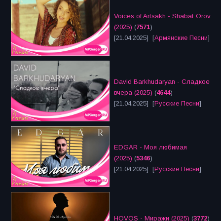
Voices of Artsakh - Shabat Orov
(2025)
(
7571
)
[21.04.2025] [
Армянские Песни
]
David Barkhudaryan - Сладкое
вчера (2025)
(
4644
)
[21.04.2025] [
Русские Песни
]
EDGAR - Моя любимая
(2025)
(
5346
)
[21.04.2025] [
Русские Песни
]
HOVOS - Миражи (2025)
(
3772
)