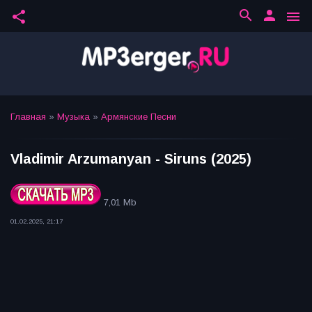
search
person
share
menu
Главная
»
Музыка
»
Армянские Песни
Vladimir Arzumanyan - Siruns (2025)
7,01 Mb
01.02.2025, 21:17