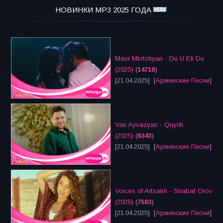
НОВИНКИ MP3 2025 ГОДА
Mavr Mkrtchyan - Du U Eli Du
(2025)
(
14718
)
[21.04.2025] [
Армянские Песни
]
Van Ayvazyan - Quyrik
(2025)
(
6343
)
[21.04.2025] [
Армянские Песни
]
Voices of Artsakh - Shabat Orov
(2025)
(
7583
)
[21.04.2025] [
Армянские Песни
]