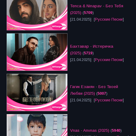
Tenca & Ninapav - Без Тебя
(2025)
(
5709
)
[21.04.2025] [
Русские Песни
]
Бахтавар - Истеричка
(2025)
(
5719
)
[21.04.2025] [
Русские Песни
]
Гагик Езакян - Без Твоей
Любви (2025)
(
5007
)
[21.04.2025] [
Русские Песни
]
Vnas - Anvnas (2025)
(
5940
)