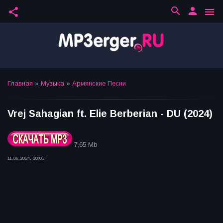
search
person
share
menu
Главная
»
Музыка
»
Армянские Песни
Vrej Sahagian ft. Elie Berberian - DU (2024)
7,65 Mb
11.06.2024, 20:03