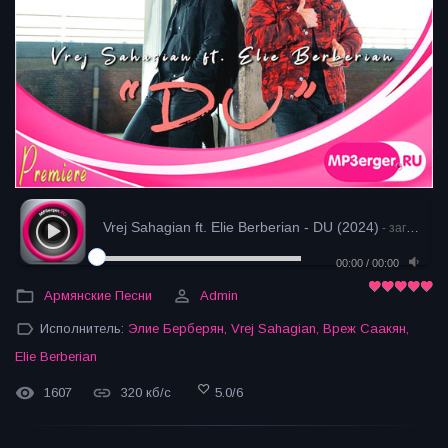
Vrej Sahagian ft. Elie Berberian - DU (2024)
- загрузка
00:00
/
00:00
Армянские Песни
Admin
Исполнитель:
Элие Берберян
,
Vrej Sahagian
,
Вреж Саакян
,
Elie Berberian
1607
320 кб/с
5.0
/
6