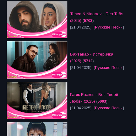
Tenca & Ninapav - Без Тебя
(2025)
(
5703
)
[21.04.2025] [
Русские Песни
]
Бахтавар - Истеричка
(2025)
(
5712
)
[21.04.2025] [
Русские Песни
]
Гагик Езакян - Без Твоей
Любви (2025)
(
5003
)
[21.04.2025] [
Русские Песни
]