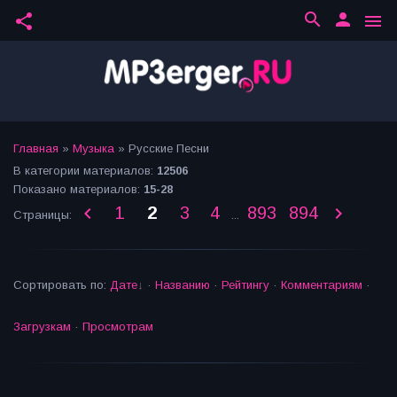
search
person
share
menu
Главная
»
Музыка
» Русские Песни
В категории материалов
:
12506
Показано материалов
:
15-28
1
2
3
4
893
894
Страницы
:
...
Сортировать по
:
Дате
·
Названию
·
Рейтингу
·
Комментариям
·
Загрузкам
·
Просмотрам