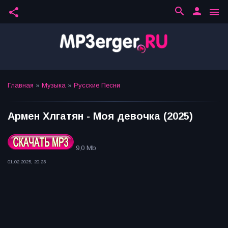
search
person
share
menu
Главная
»
Музыка
»
Русские Песни
Армен Хлгатян - Моя девочка (2025)
9,0 Mb
01.02.2025, 20:23