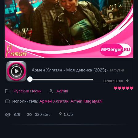
Армен Хлгатян - Моя девочка (2025)
- загрузка
00:00
/
00:00
Русские Песни
Admin
Исполнитель:
Армен Хлгатян
,
Armen Khlgatyan
826
320 кб/с
5.0
/
5