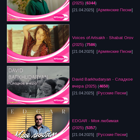
(2025)
(
6344
)
[21.04.2025] [
Армянские Песни
]
Voices of Artsakh - Shabat Orov
(2025)
(
7586
)
[21.04.2025] [
Армянские Песни
]
David Barkhudaryan - Сладкое
вчера (2025)
(
4650
)
[21.04.2025] [
Русские Песни
]
EDGAR - Моя любимая
(2025)
(
5357
)
[21.04.2025] [
Русские Песни
]