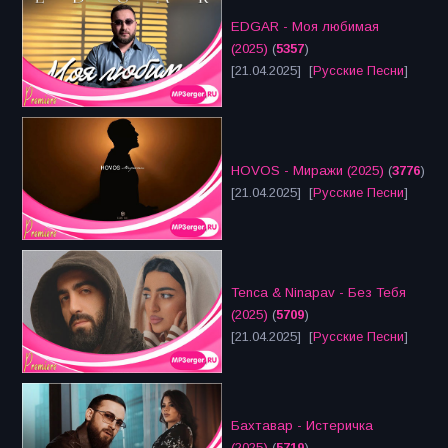
EDGAR - Моя любимая
(2025)
(
5357
)
[21.04.2025] [
Русские Песни
]
HOVOS - Миражи (2025)
(
3776
)
[21.04.2025] [
Русские Песни
]
Tenca & Ninapav - Без Тебя
(2025)
(
5709
)
[21.04.2025] [
Русские Песни
]
Бахтавар - Истеричка
(2025)
(
5719
)