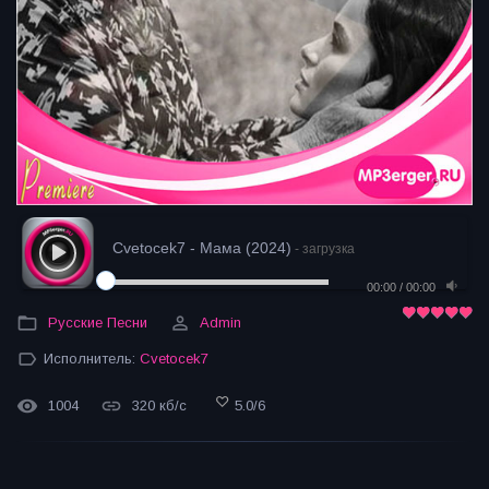
Cvetocek7 - Мама (2024)
- загрузка
00:00
/
00:00
Русские Песни
Admin
Исполнитель:
Cvetocek7
1004
320 кб/с
5.0
/
6