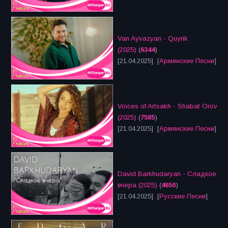
Van Ayvazyan - Quyrik
(2025)
(
6344
)
[21.04.2025] [
Армянские Песни
]
Voices of Artsakh - Shabat Orov
(2025)
(
7585
)
[21.04.2025] [
Армянские Песни
]
David Barkhudaryan - Сладкое
вчера (2025)
(
4650
)
[21.04.2025] [
Русские Песни
]