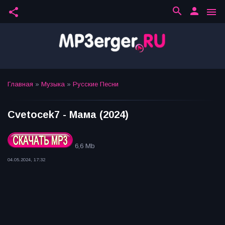
search
person
share
menu
Главная
»
Музыка
»
Русские Песни
Cvetocek7 - Мама (2024)
6,6 Mb
04.05.2024, 17:32