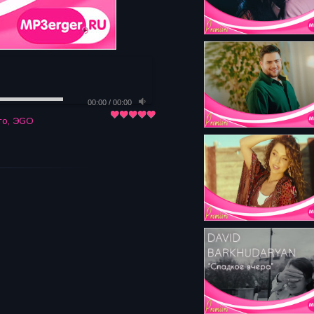
00:00
/
00:00
го
,
ЭGO