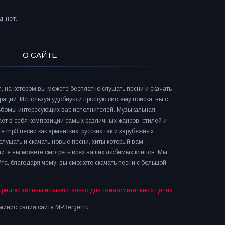
 нет.
О САЙТЕ
л, на котором вы можете бесплатно слушать песни и скачать
рации. Используя удобную и простую систему поиска, вы с
льбомы интересующих вас исполнителей. Музыкальная
ает в себя композиции самых различных жанров, стилей и
е mp3 песни как армянских, русских так и зарубежных
слушать и скачать новые песни, хиты который вам
сайте вы можете смотреть всех ваших любимых клипов. Мы
та, благодаря чему, вы сможете скачать песни с большой
предоставлены исключительно для ознакомительных целях.
инистрация сайта MP3erger.ru