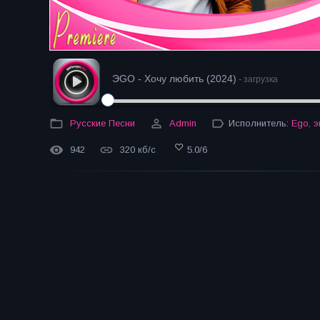
ЭGO - Хочу любить (2024)
- загрузка
Русские Песни
Admin
Исполнитель:
Ego
,
э
942
320 кб/с
5.0
/
6