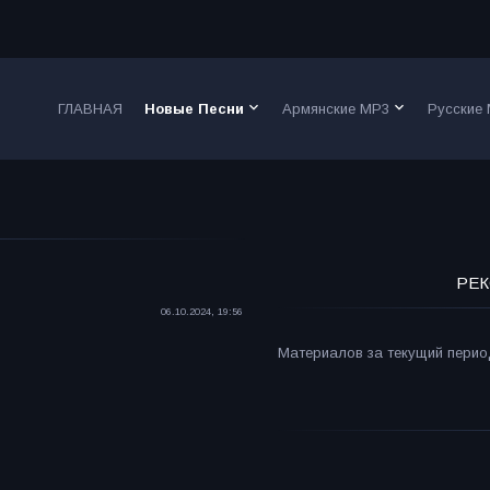
keyboard_arrow_down
keyboard_arrow_down
ГЛАВНАЯ
Новые Песни
Армянские MP3
Русские
РЕК
06.10.2024, 19:56
Материалов за текущий период