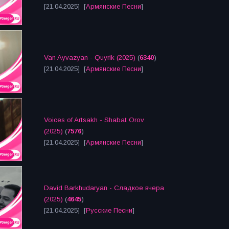
[21.04.2025] [
Армянские Песни
]
Van Ayvazyan - Quyrik (2025)
(
6340
)
[21.04.2025] [
Армянские Песни
]
Voices of Artsakh - Shabat Orov
(2025)
(
7576
)
[21.04.2025] [
Армянские Песни
]
David Barkhudaryan - Сладкое вчера
(2025)
(
4645
)
[21.04.2025] [
Русские Песни
]