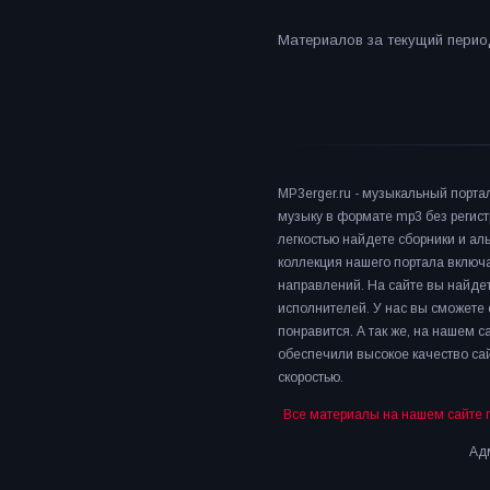
Материалов за текущий период
MP3erger.ru - музыкальный порта
музыку в формате mp3 без регист
легкостью найдете сборники и а
коллекция нашего портала включ
направлений. На сайте вы найдет
исполнителей. У нас вы сможете 
понравится. А так же, на нашем 
обеспечили высокое качество сай
скоростью.
Все материалы на нашем сайте 
Адм