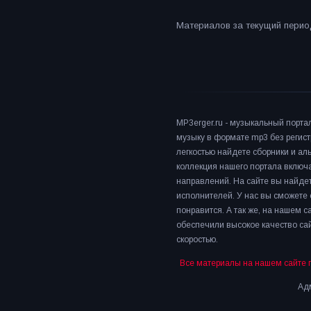
Материалов за текущий период
MP3erger.ru - музыкальный порта
музыку в формате mp3 без регист
легкостью найдете сборники и а
коллекция нашего портала включ
направлений. На сайте вы найдет
исполнителей. У нас вы сможете 
понравится. А так же, на нашем 
обеспечили высокое качество сай
скоростью.
Все материалы на нашем сайте 
Адм