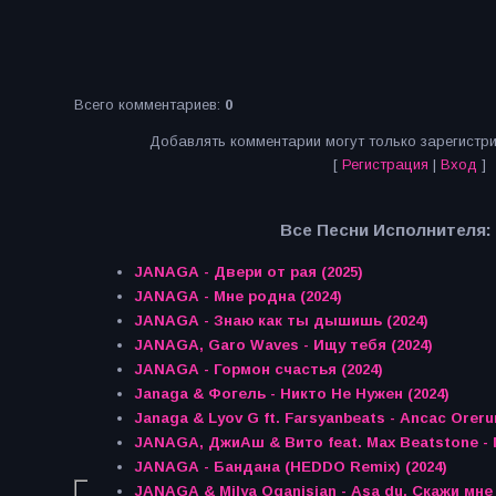
Всего комментариев
:
0
Добавлять комментарии могут только зарегистр
[
Регистрация
|
Вход
]
Все Песни Исполнителя:
JANAGA - Двери от рая (2025)
JANAGA - Мне родна (2024)
JANAGA - Знаю как ты дышишь (2024)
JANAGA, Garo Waves - Ищу тебя (2024)
JANAGA - Гормон счастья (2024)
Janaga & Фогель - Никто Не Нужен (2024)
Janaga & Lyov G ft. Farsyanbeats - Ancac Oreru
JANAGA, ДжиАш & Вито feat. Max Beatstone - 
JANAGA - Бандана (HEDDO Remix) (2024)
JANAGA & Milya Oganisian - Asa du, Скажи мне (