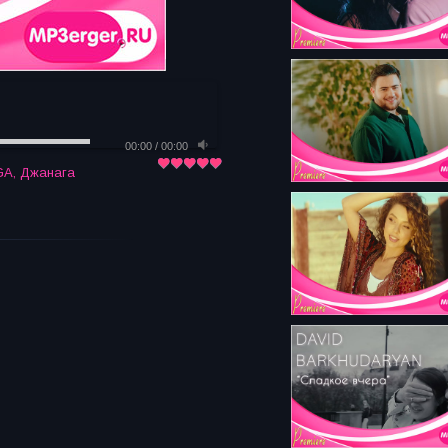
00:00
/
00:00
GA
,
Джанага