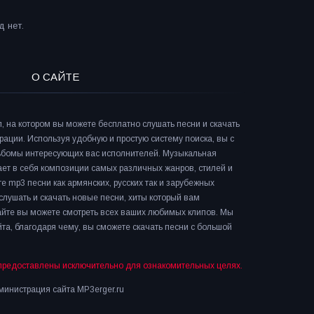
 нет.
О САЙТЕ
л, на котором вы можете бесплатно слушать песни и скачать
рации. Используя удобную и простую систему поиска, вы с
льбомы интересующих вас исполнителей. Музыкальная
ает в себя композиции самых различных жанров, стилей и
е mp3 песни как армянских, русских так и зарубежных
слушать и скачать новые песни, хиты который вам
сайте вы можете смотреть всех ваших любимых клипов. Мы
та, благодаря чему, вы сможете скачать песни с большой
предоставлены исключительно для ознакомительных целях.
инистрация сайта MP3erger.ru