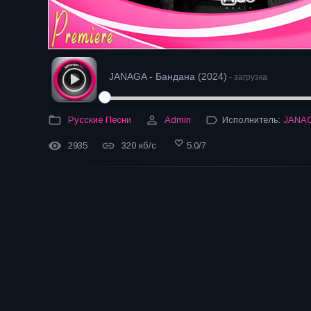
JANAGA - Бандана (2024)
- загрузка
Русские Песни
Admin
Исполнитель:
JANA
2935
320 кб/с
5.0
/
7