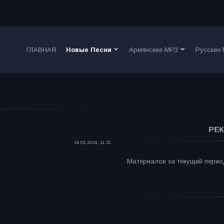
keyboard_arrow_down
keyboard_arrow_down
ГЛАВНАЯ
Новые Песни
Армянские MP3
Русские
РЕК
24.02.2024, 11:31
Материалов за текущий период