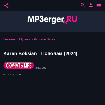
search
person
share
menu
Главная
»
Музыка
»
Русские Песни
Karen Boksian - Пополам (2024)
8,34 Mb
01.12.2024, 14:41