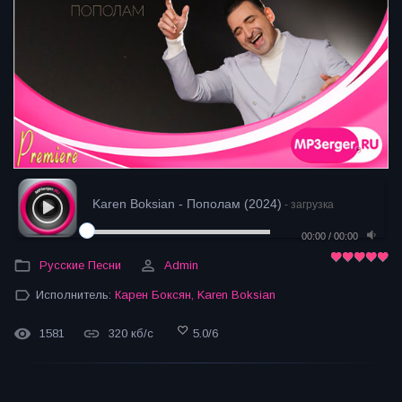
Karen Boksian - Пополам (2024)
- загрузка
00:00
/
00:00
Русские Песни
Admin
Исполнитель:
Карен Боксян
,
Karen Boksian
1581
320 кб/с
5.0
/
6