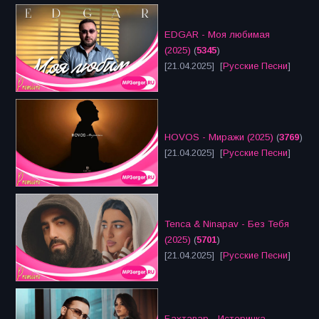
EDGAR - Моя любимая
(2025)
(
5345
)
[21.04.2025] [
Русские Песни
]
HOVOS - Миражи (2025)
(
3769
)
[21.04.2025] [
Русские Песни
]
Tenca & Ninapav - Без Тебя
(2025)
(
5701
)
[21.04.2025] [
Русские Песни
]
Бахтавар - Истеричка