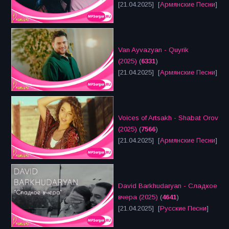
[21.04.2025] [
Армянские Песни
]
Van Ayvazyan - Quyrik
(2025)
(
6331
)
[21.04.2025] [
Армянские Песни
]
Voices of Artsakh - Shabat Orov
(2025)
(
7566
)
[21.04.2025] [
Армянские Песни
]
David Barkhudaryan - Сладкое
вчера (2025)
(
4641
)
[21.04.2025] [
Русские Песни
]