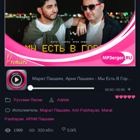
Марат Пашаян, Арни Пашаян - Мы Есть В Городе (2024...
00:00
/
00:00
Русские Песни
Admin
Исполнитель:
Марат Пашаян
,
Arni Pashayan
,
Marat
Pashayan
,
АРНИ Пашаян
1989
320 кб/с
5.0
/
5