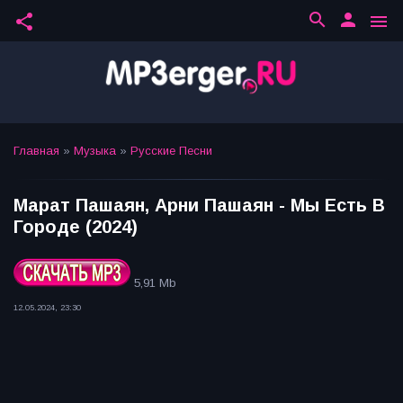
search
person
share
menu
Главная
»
Музыка
»
Русские Песни
Марат Пашаян, Арни Пашаян - Мы Есть В
Городе (2024)
5,91 Mb
12.05.2024, 23:30