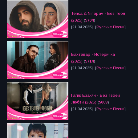
Tenca & Ninapav - Без Тебя
(2025)
(
5704
)
[21.04.2025] [
Русские Песни
]
Бахтавар - Истеричка
(2025)
(
5714
)
[21.04.2025] [
Русские Песни
]
Гагик Езакян - Без Твоей
Любви (2025)
(
5003
)
[21.04.2025] [
Русские Песни
]