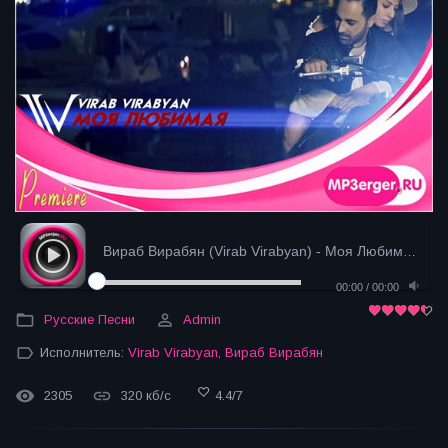
Вираб Вирабян (Virab Virabyan) - Моя Любимая (2020...
00:00
/
00:00
Русские Песни
Admin
Исполнитель:
Virab Virabyan
,
Вираб Вирабян
2305
320 кб/с
4.4
/
7