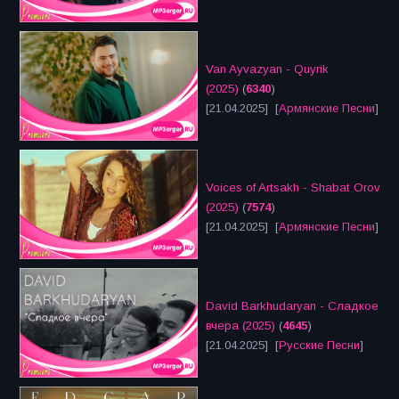
Van Ayvazyan - Quyrik
(2025)
(
6340
)
[21.04.2025] [
Армянские Песни
]
Voices of Artsakh - Shabat Orov
(2025)
(
7574
)
[21.04.2025] [
Армянские Песни
]
David Barkhudaryan - Сладкое
вчера (2025)
(
4645
)
[21.04.2025] [
Русские Песни
]