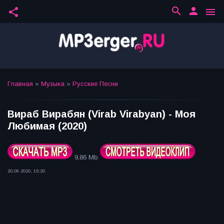
search
person
share
menu
Главная
»
Музыка
»
Русские Песни
Вираб Вирабян (Virab Virabyan) - Моя
Любимая (2020)
9,86 Mb
20.09.2020, 15:20