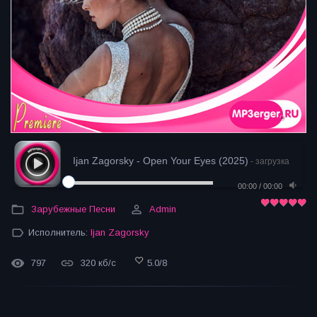
Ijan Zagorsky - Open Your Eyes (2025)
- загрузка
00:00
/
00:00
Зарубежные Песни
Admin
Исполнитель:
Ijan Zagorsky
797
320 кб/с
5.0
/
8