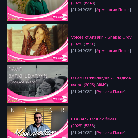
(2025)
(
6343
)
[21.04.2025] [
Армянские Песни
]
Voices of Artsakh - Shabat Orov
(2025)
(
7581
)
[21.04.2025] [
Армянские Песни
]
David Barkhudaryan - Сладкое
вчера (2025)
(
4649
)
[21.04.2025] [
Русские Песни
]
EDGAR - Моя любимая
(2025)
(
5356
)
[21.04.2025] [
Русские Песни
]