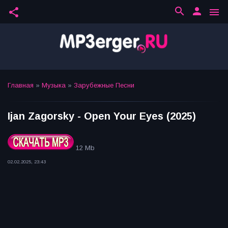
search
person
share
menu
Главная
»
Музыка
»
Зарубежные Песни
Ijan Zagorsky - Open Your Eyes (2025)
12 Mb
02.02.2025, 23:43