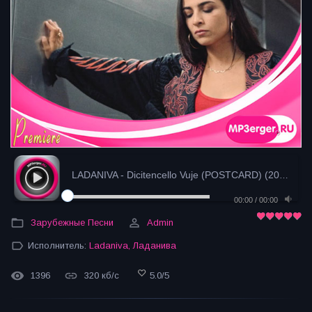
LADANIVA - Dicitencello Vuje (POSTCARD) (2024)
- за
00:00
/
00:00
Зарубежные Песни
Admin
Исполнитель:
Ladaniva
,
Ладанива
1396
320 кб/с
5.0
/
5