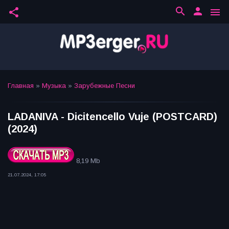
search
person
share
menu
Главная
»
Музыка
»
Зарубежные Песни
LADANIVA - Dicitencello Vuje (POSTCARD)
(2024)
8,19 Mb
21.07.2024, 17:05