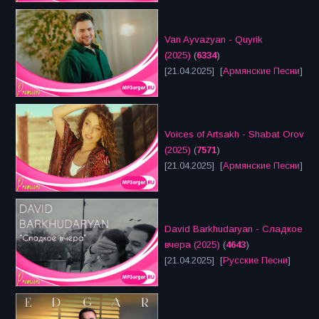
Van Ayvazyan - Quyrik
(2025)
(
6334
)
[21.04.2025] [
Армянские Песни
]
Voices of Artsakh - Shabat Orov
(2025)
(
7571
)
[21.04.2025] [
Армянские Песни
]
David Barkhudaryan - Сладкое
вчера (2025)
(
4643
)
[21.04.2025] [
Русские Песни
]