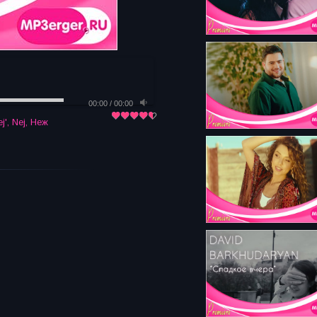
00:00
/
00:00
j'
,
Nej
,
Неж