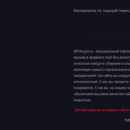
Материалов за текущий период
MP3erger.ru - музыкальный порта
музыку в формате mp3 без регист
легкостью найдете сборники и а
коллекция нашего портала включ
направлений. На сайте вы найдет
исполнителей. У нас вы сможете 
понравится. А так же, на нашем 
обеспечили высокое качество сай
скоростью.
Все материалы на нашем сайте 
Адм