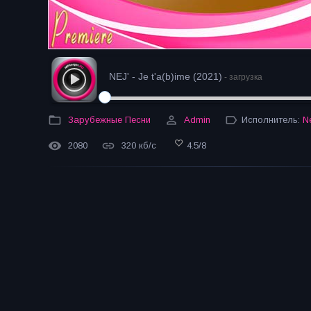
NEJ' - Je t'a(b)ime (2021)
- загрузка
Зарубежные Песни
Admin
Исполнитель:
Ne
2080
320 кб/с
4.5
/
8