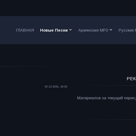
keyboard_arrow_down
keyboard_arrow_down
ГЛАВНАЯ
Новые Песни
Армянские MP3
Русские
РЕК
19.12.2021, 18:01
Материалов за текущий период