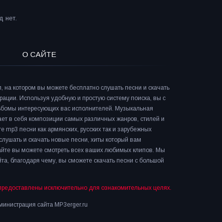
 нет.
О САЙТЕ
л, на котором вы можете бесплатно слушать песни и скачать
рации. Используя удобную и простую систему поиска, вы с
льбомы интересующих вас исполнителей. Музыкальная
ает в себя композиции самых различных жанров, стилей и
е mp3 песни как армянских, русских так и зарубежных
слушать и скачать новые песни, хиты который вам
сайте вы можете смотреть всех ваших любимых клипов. Мы
та, благодаря чему, вы сможете скачать песни с большой
предоставлены исключительно для ознакомительных целях.
инистрация сайта MP3erger.ru