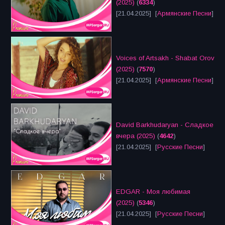
(2025)
(
6334
)
[21.04.2025] [
Армянские Песни
]
Voices of Artsakh - Shabat Orov
(2025)
(
7570
)
[21.04.2025] [
Армянские Песни
]
David Barkhudaryan - Сладкое
вчера (2025)
(
4642
)
[21.04.2025] [
Русские Песни
]
EDGAR - Моя любимая
(2025)
(
5346
)
[21.04.2025] [
Русские Песни
]