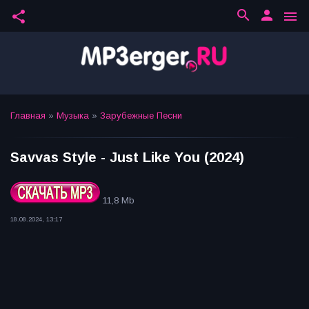
search
person
share
menu
Главная
»
Музыка
»
Зарубежные Песни
Savvas Style - Just Like You (2024)
11,8 Mb
18.08.2024, 13:17