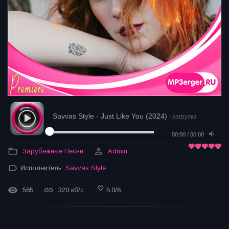
Savvas Style - Just Like You (2024)
- загрузка
00:00
/
00:00
Зарубежные Песни
Admin
Исполнитель:
Savvas Style
565
320 кб/с
5.0
/
6