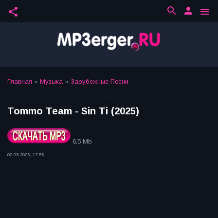
search
person
share
menu
Главная
»
Музыка
»
Зарубежные Песни
Tommo Team - Sin Ti (2025)
6,5 Mb
02.03.2025, 17:55