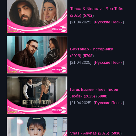
Tenca & Ninapav - Без Тебя
(2025)
(
5702
)
[21.04.2025] [
Русские Песни
]
Бахтавар - Истеричка
(2025)
(
5708
)
[21.04.2025] [
Русские Песни
]
Гагик Езакян - Без Твоей
Любви (2025)
(
5000
)
[21.04.2025] [
Русские Песни
]
Vnas - Anvnas (2025)
(
5930
)