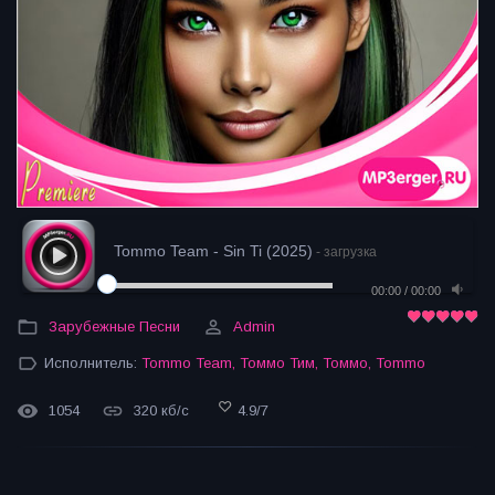
Tommo Team - Sin Ti (2025)
- загрузка
00:00
/
00:00
Зарубежные Песни
Admin
Исполнитель:
Tommo Team
,
Томмо Тим
,
Томмо
,
Tommo
1054
320 кб/с
4.9
/
7