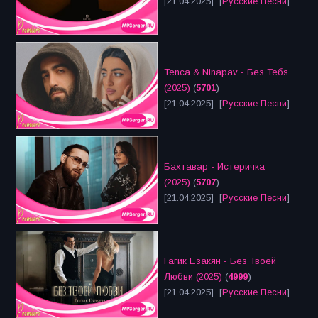
[21.04.2025] [
Русские Песни
]
Tenca & Ninapav - Без Тебя
(2025)
(
5701
)
[21.04.2025] [
Русские Песни
]
Бахтавар - Истеричка
(2025)
(
5707
)
[21.04.2025] [
Русские Песни
]
Гагик Езакян - Без Твоей
Любви (2025)
(
4999
)
[21.04.2025] [
Русские Песни
]