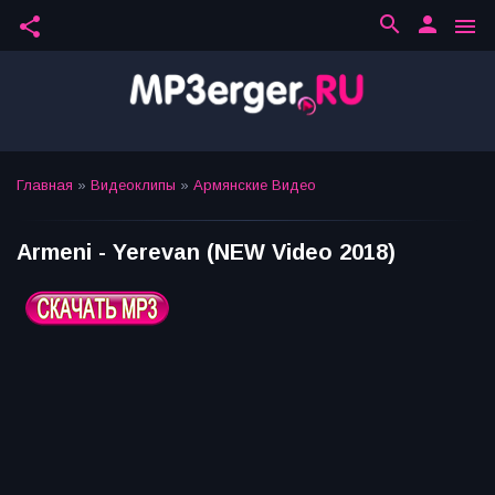
search
person
share
menu
Главная
»
Видеоклипы
»
Армянские Видео
Armeni - Yerevan (NEW Video 2018)