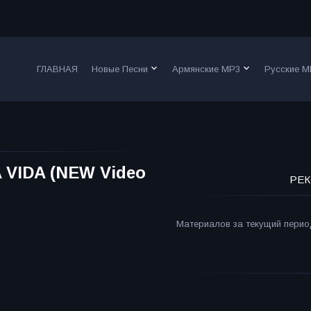
keyboard_arrow_down
keyboard_arrow_down
ГЛАВНАЯ
Новые Песни
Армянские MP3
Русские M
LA VIDA (NEW Video
РЕК
Материалов за текущий период