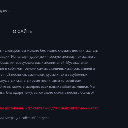
 нет.
О САЙТЕ
л, на котором вы можете бесплатно слушать песни и скачать
рации. Используя удобную и простую систему поиска, вы с
льбомы интересующих вас исполнителей. Музыкальная
ает в себя композиции самых различных жанров, стилей и
е mp3 песни как армянских, русских так и зарубежных
слушать и скачать новые песни, хиты который вам
сайте вы можете смотреть всех ваших любимых клипов. Мы
та, благодаря чему, вы сможете скачать песни с большой
предоставлены исключительно для ознакомительных целях.
инистрация сайта MP3erger.ru