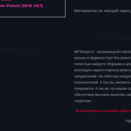
em /Remix/ (NEW 2017)
Материалов за текущий период
MP3erger.ru - музыкальный порта
музыку в формате mp3 без регист
легкостью найдете сборники и а
коллекция нашего портала включ
направлений. На сайте вы найдет
исполнителей. У нас вы сможете 
понравится. А так же, на нашем 
обеспечили высокое качество сай
скоростью.
Все материалы на нашем сайте 
Адм