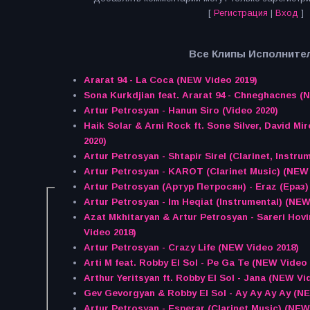
[
Регистрация
|
Вход
]
Все Клипы Исполните
Ararat 94 - La Coca (NEW Video 2019)
Sona Kurkdjian feat. Ararat 94 - Chneghacnes (
Artur Petrosyan - Hanun Siro (Video 2020)
Haik Solar & Arni Rock ft. Sone Silver, David Mi
2020)
Artur Petrosyan - Shtapir Sirel (Clarinet, Instru
Artur Petrosyan - KAROT (Clarinet Music) (NEW 
Artur Petrosyan (Артур Петросян) - Eraz (Ераз)
Artur Petrosyan - Im Heqiat (Instrumental) (NEW
Azat Mkhitaryan & Artur Petrosyan - Sareri Hov
Video 2018)
Artur Petrosyan - Crazy Life (NEW Video 2018)
Arti M feat. Robby El Sol - Pe Ga Te (NEW Video 
Arthur Yeritsyan ft. Robby El Sol - Jana (NEW Vi
Gev Gevorgyan & Robby El Sol - Ay Ay Ay Ay (NE
Artur Petrosyan - Esperar (Clarinet Music) (NEW