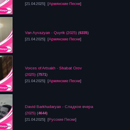
[21.04.2025] [
Армянские Песни
]
Van Ayvazyan - Quyrik (2025)
(
6335
)
[21.04.2025] [
Армянские Песни
]
Voices of Artsakh - Shabat Orov
(2025)
(
7571
)
[21.04.2025] [
Армянские Песни
]
David Barkhudaryan - Сладкое вчера
(2025)
(
4644
)
[21.04.2025] [
Русские Песни
]