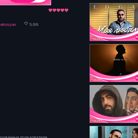
Petrosyan
5.0
/
6
ированные пользователи.