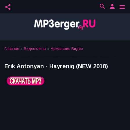
search
person
share
menu
Главная
»
Видеоклипы
»
Армянские Видео
Erik Antonyan - Hayreniq (NEW 2018)