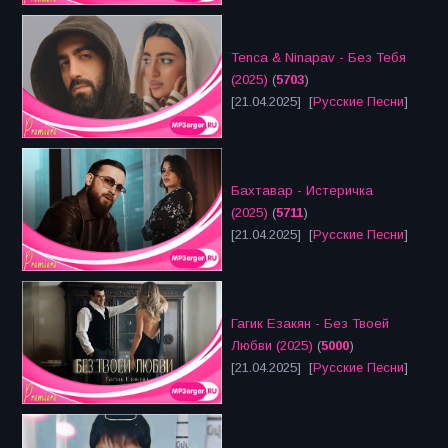
Tenca & Ninapav - Без Тебя
(2025)
(
5703
)
[21.04.2025] [
Русские Песни
]
Бахтавар - Истеричка
(2025)
(
5711
)
[21.04.2025] [
Русские Песни
]
Гагик Езакян - Без Твоей
Любви (2025)
(
5000
)
[21.04.2025] [
Русские Песни
]