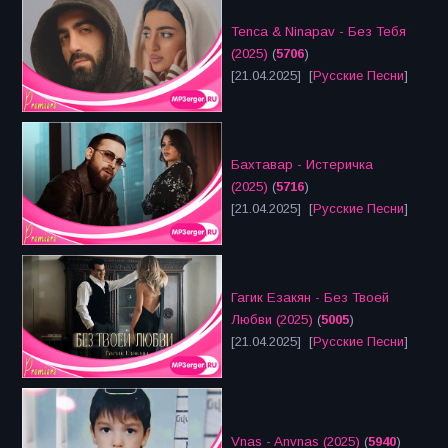
Tenca & Ninapav - Без Тебя
(2025)
(
5706
)
[21.04.2025] [
Русские Песни
]
Бахтавар - Истеричка
(2025)
(
5716
)
[21.04.2025] [
Русские Песни
]
Гагик Езакян - Без Твоей
Любви (2025)
(
5005
)
[21.04.2025] [
Русские Песни
]
Vnas - Anvnas (2025)
(
5940
)