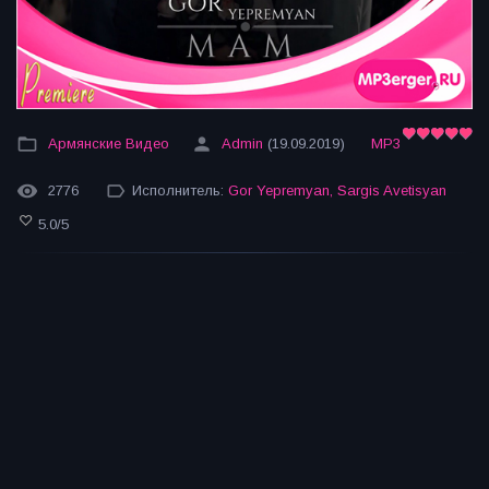
Армянские Видео
Admin
(19.09.2019)
MP3
2776
Исполнитель:
Gor Yepremyan
,
Sargis Avetisyan
5.0
/
5