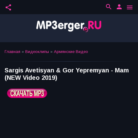
search
person
share
menu
Главная
»
Видеоклипы
»
Армянские Видео
Sargis Avetisyan & Gor Yepremyan - Mam
(NEW Video 2019)