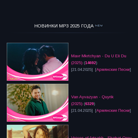
НОВИНКИ MP3 2025 ГОДА
Mavr Mkrtchyan - Du U Eli Du
(2025)
(
14692
)
[21.04.2025] [
Армянские Песни
]
Van Ayvazyan - Quyrik
(2025)
(
6329
)
[21.04.2025] [
Армянские Песни
]
Voices of Artsakh - Shabat Orov