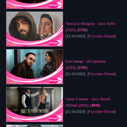
Tenca & Ninapav - Без Тебя
(2025)
(
5700
)
[21.04.2025] [
Русские Песни
]
Бахтавар - Истеричка
(2025)
(
5706
)
[21.04.2025] [
Русские Песни
]
Гагик Езакян - Без Твоей
Любви (2025)
(
4998
)
[21.04.2025] [
Русские Песни
]