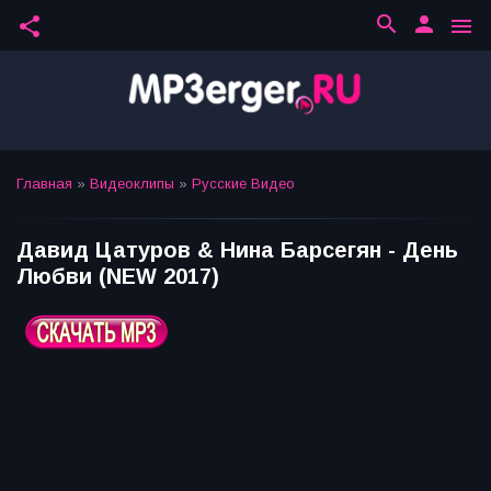
search
person
share
menu
Главная
»
Видеоклипы
»
Русские Видео
Давид Цатуров & Нина Барсегян - День
Любви (NEW 2017)