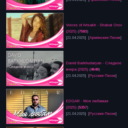
Voices of Artsakh - Shabat Orov
(2025)
(
7583
)
[21.04.2025] [
Армянские Песни
]
David Barkhudaryan - Сладкое
вчера (2025)
(
4649
)
[21.04.2025] [
Русские Песни
]
EDGAR - Моя любимая
(2025)
(
5357
)
[21.04.2025] [
Русские Песни
]