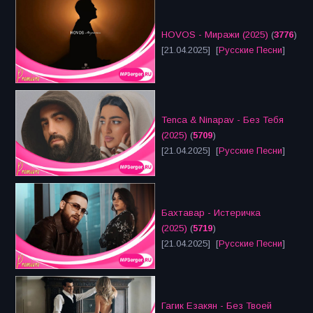
HOVOS - Миражи (2025)
(
3776
)
[21.04.2025] [
Русские Песни
]
Tenca & Ninapav - Без Тебя
(2025)
(
5709
)
[21.04.2025] [
Русские Песни
]
Бахтавар - Истеричка
(2025)
(
5719
)
[21.04.2025] [
Русские Песни
]
Гагик Езакян - Без Твоей