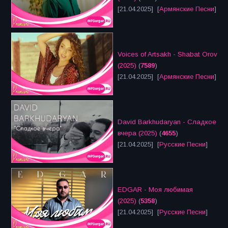
[21.04.2025] [
Армянские Песни
]
Voices of Artsakh - Shabat Orov
(2025)
(
7589
)
[21.04.2025] [
Армянские Песни
]
David Barkhudaryan - Сладкое
вчера (2025)
(
4655
)
[21.04.2025] [
Русские Песни
]
EDGAR - Моя любимая
(2025)
(
5358
)
[21.04.2025] [
Русские Песни
]