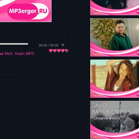
00:00
/
00:00
ам Мп3
,
Aram MP3