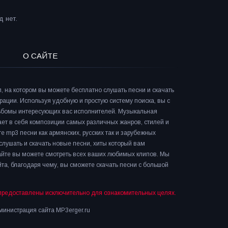
 нет.
О САЙТЕ
л, на котором вы можете бесплатно слушать песни и скачать
рации. Используя удобную и простую систему поиска, вы с
льбомы интересующих вас исполнителей. Музыкальная
ает в себя композиции самых различных жанров, стилей и
е mp3 песни как армянских, русских так и зарубежных
слушать и скачать новые песни, хиты который вам
сайте вы можете смотреть всех ваших любимых клипов. Мы
та, благодаря чему, вы сможете скачать песни с большой
предоставлены исключительно для ознакомительных целях.
инистрация сайта MP3erger.ru