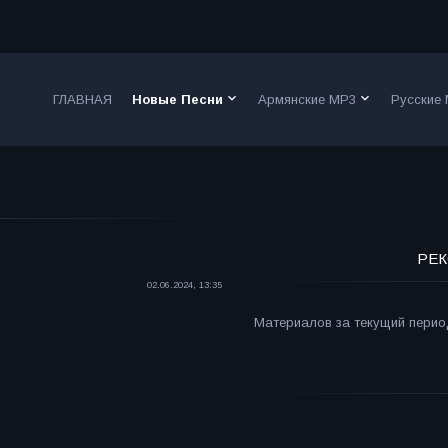
keyboard_arrow_down
keyboard_arrow_down
ГЛАВНАЯ
Новые Песни
Армянские MP3
Русские
РЕК
02.06.2024, 13:35
Материалов за текущий период