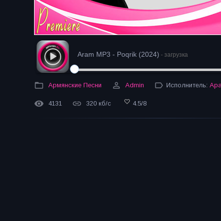
Aram MP3 - Poqrik (2024)
- загрузка
Армянские Песни
Admin
Исполнитель:
Ар
4131
320 кб/с
4.5
/
8