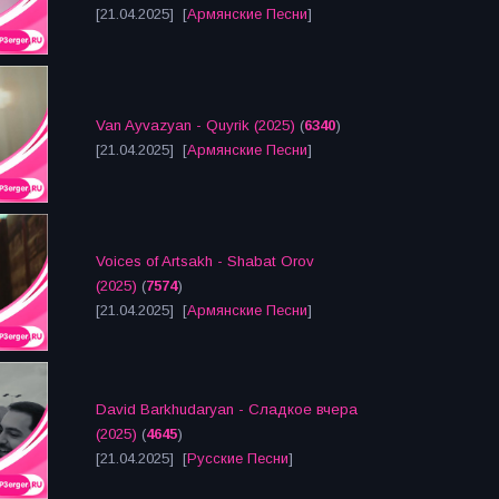
[21.04.2025] [
Армянские Песни
]
Van Ayvazyan - Quyrik (2025)
(
6340
)
[21.04.2025] [
Армянские Песни
]
Voices of Artsakh - Shabat Orov
(2025)
(
7574
)
[21.04.2025] [
Армянские Песни
]
David Barkhudaryan - Сладкое вчера
(2025)
(
4645
)
[21.04.2025] [
Русские Песни
]