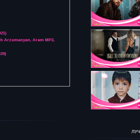
21)
ich Arzumanyan, Aram MP3,
20)
ЛУ