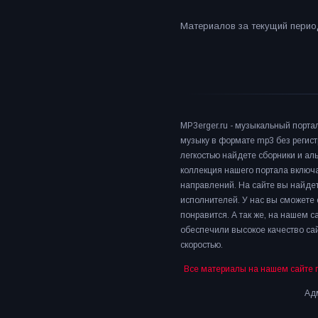
Материалов за текущий период
MP3erger.ru - музыкальный порта
музыку в формате mp3 без регист
легкостью найдете сборники и а
коллекция нашего портала включ
направлений. На сайте вы найдет
исполнителей. У нас вы сможете 
понравится. А так же, на нашем 
обеспечили высокое качество сай
скоростью.
Все материалы на нашем сайте 
Адм