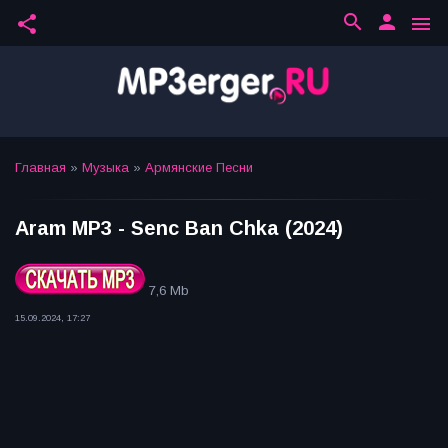
search
person
share
menu
Главная
»
Музыка
»
Армянские Песни
Aram MP3 - Senc Ban Chka (2024)
7,6 Mb
15.09.2024, 17:27