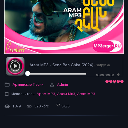
Aram MP3 - Senc Ban Chka (2024)
- загрузка
00:00
/
00:00
Армянские Песни
Admin
Исполнитель:
Арам MP3
,
Арам Мп3
,
Aram MP3
1879
320 кб/с
5.0
/
6