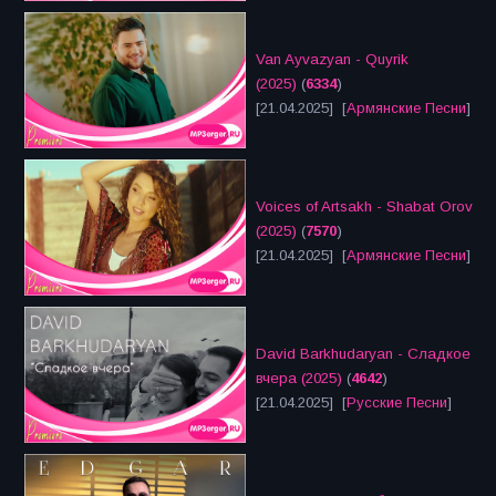
Van Ayvazyan - Quyrik
(2025)
(
6334
)
[21.04.2025] [
Армянские Песни
]
Voices of Artsakh - Shabat Orov
(2025)
(
7570
)
[21.04.2025] [
Армянские Песни
]
David Barkhudaryan - Сладкое
вчера (2025)
(
4642
)
[21.04.2025] [
Русские Песни
]