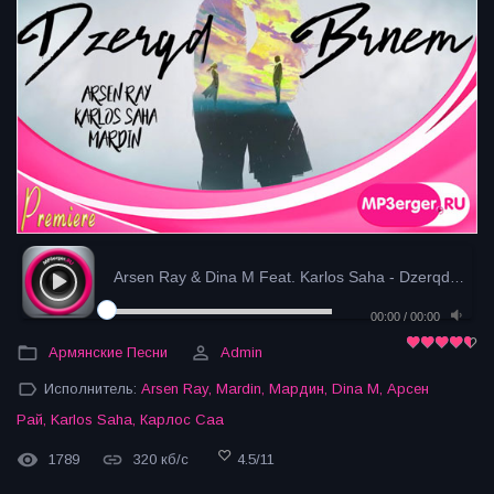
Arsen Ray & Dina M Feat. Karlos Saha - Dzerqd Brne...
00:00
/
00:00
Армянские Песни
Admin
Исполнитель:
Arsen Ray
,
Mardin
,
Мардин
,
Dina M
,
Арсен
Рай
,
Karlos Saha
,
Карлос Саа
1789
320 кб/с
4.5
/
11