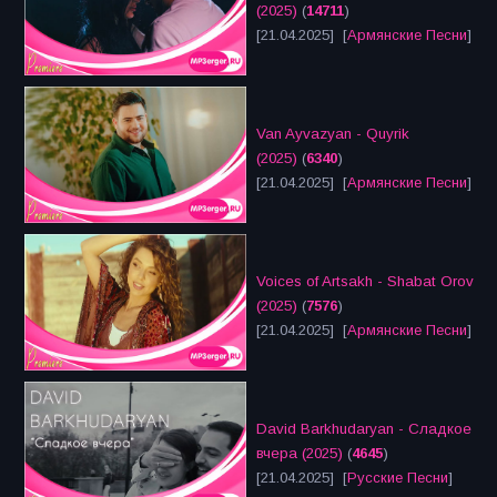
(2025)
(
14711
)
[21.04.2025] [
Армянские Песни
]
Van Ayvazyan - Quyrik
(2025)
(
6340
)
[21.04.2025] [
Армянские Песни
]
Voices of Artsakh - Shabat Orov
(2025)
(
7576
)
[21.04.2025] [
Армянские Песни
]
David Barkhudaryan - Сладкое
вчера (2025)
(
4645
)
[21.04.2025] [
Русские Песни
]