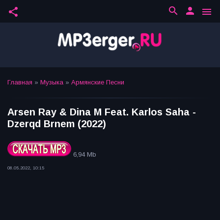
search
person
share
menu
Главная
»
Музыка
»
Армянские Песни
Arsen Ray & Dina M Feat. Karlos Saha -
Dzerqd Brnem (2022)
6,94 Mb
08.05.2022, 10:15