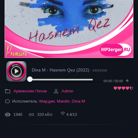
Dina M - Hasnem Qez (2022)
- загрузка
00:00
/
00:00
Армянские Песни
Admin
Исполнитель:
Мардин
,
Mardin
,
Dina M
1940
320 кб/с
4.4
/
13