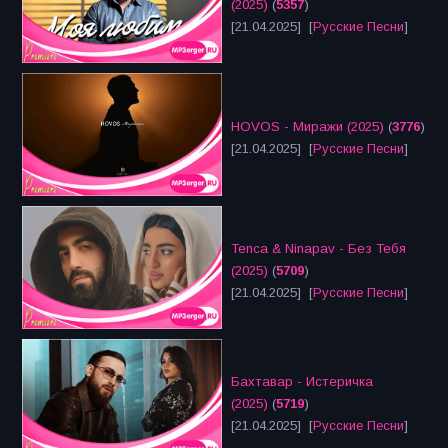
(2025)
(
5357
)
[21.04.2025] [
Русские Песни
]
HOVOS - Миражи (2025)
(
3776
)
[21.04.2025] [
Русские Песни
]
Tenca & Ninapav - Без Тебя
(2025)
(
5709
)
[21.04.2025] [
Русские Песни
]
Бахтавар - Истеричка
(2025)
(
5719
)
[21.04.2025] [
Русские Песни
]