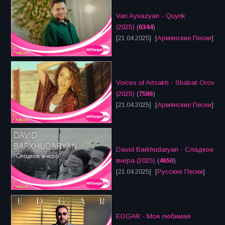
Van Ayvazyan - Quyrik
(2025)
(
6344
)
[21.04.2025] [
Армянские Песни
]
Voices of Artsakh - Shabat Orov
(2025)
(
7586
)
[21.04.2025] [
Армянские Песни
]
David Barkhudaryan - Сладкое
вчера (2025)
(
4650
)
[21.04.2025] [
Русские Песни
]
EDGAR - Моя любимая