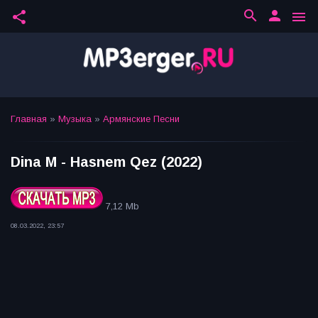
search
person
share
menu
Главная
»
Музыка
»
Армянские Песни
Dina M - Hasnem Qez (2022)
7,12 Mb
08.03.2022, 23:57