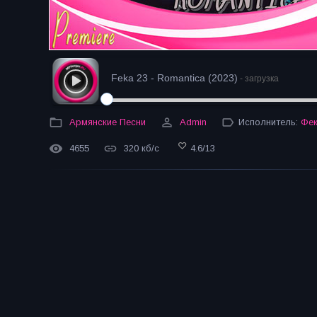
Feka 23 - Romantica (2023)
- загрузка
Армянские Песни
Admin
Исполнитель:
Фек
4655
320 кб/с
4.6
/
13