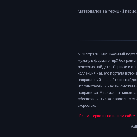
Материалов за текущий период
MP3erger.ru - музыкальный порта
музыку в формате mp3 без регист
легкостью найдете сборники и а
коллекция нашего портала включ
направлений. На сайте вы найдет
исполнителей. У нас вы сможете 
понравится. А так же, на нашем 
обеспечили высокое качество сай
скоростью.
Все материалы на нашем сайте 
Адм