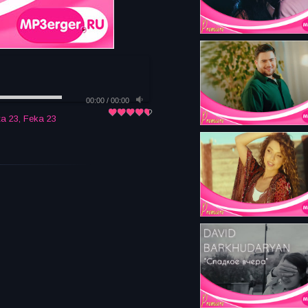
00:00
/
00:00
а 23
,
Feka 23