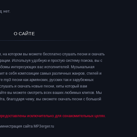
 нет.
О САЙТЕ
л, на котором вы можете бесплатно слушать песни и скачать
рации. Используя удобную и простую систему поиска, вы с
льбомы интересующих вас исполнителей. Музыкальная
ает в себя композиции самых различных жанров, стилей и
е mp3 песни как армянских, русских так и зарубежных
слушать и скачать новые песни, хиты который вам
сайте вы можете смотреть всех ваших любимых клипов. Мы
та, благодаря чему, вы сможете скачать песни с большой
предоставлены исключительно для ознакомительных целях.
инистрация сайта MP3erger.ru