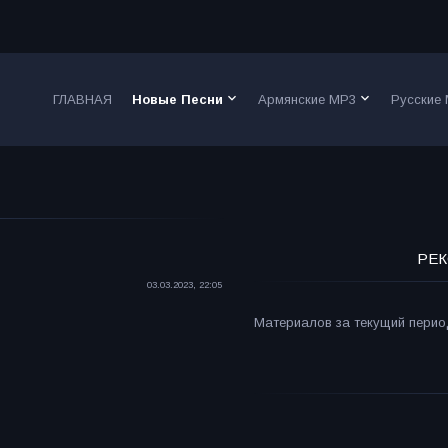
keyboard_arrow_down
keyboard_arrow_down
ГЛАВНАЯ
Новые Песни
Армянские MP3
Русские
РЕК
03.03.2023, 22:05
Материалов за текущий период