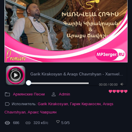
Garik Kirakosyan & Araqs Chavrshyan - Xarnvela hog...
00:00
/
00:00
Армянские Песни
Admin
Исполнитель:
Garik Kirakosyan
,
Гарик Киракосян
,
Araqs
Chavrshyan
,
Аракс Чавршян
686
320 кб/с
5.0
/
5