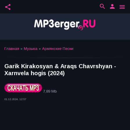
search
person
share
menu
Главная
»
Музыка
»
Армянские Песни
Garik Kirakosyan & Araqs Chavrshyan -
Xarnvela hogis (2024)
7,89 Mb
01.12.2024, 12:57