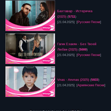
Бахтавар - Истеричка
(2025)
(
5711
)
[21.04.2025] [
Русские Песни
]
Гагик Езакян - Без Твоей
Любви (2025)
(
5000
)
[21.04.2025] [
Русские Песни
]
Vnas - Anvnas (2025)
(
5933
)
[21.04.2025] [
Армянские Песни
]