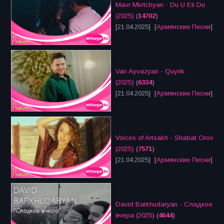
Mavr Mkrtchyan - Du U Eli Du
(2025)
(
14702
)
[21.04.2025] [
Армянские Песни
]
Van Ayvazyan - Quyrik
(2025)
(
6334
)
[21.04.2025] [
Армянские Песни
]
Voices of Artsakh - Shabat Orov
(2025)
(
7571
)
[21.04.2025] [
Армянские Песни
]
David Barkhudaryan - Сладкое
вчера (2025)
(
4644
)