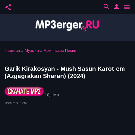
search
person
share
menu
Главная
»
Музыка
»
Армянские Песни
Garik Kirakosyan - Mush Sasun Karot em
(Azgagrakan Sharan) (2024)
18,1 Mb
12.05.2024, 12:52