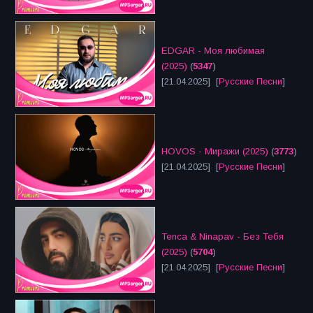
EDGAR - Моя любимая
(2025)
(
5347
)
[21.04.2025] [
Русские Песни
]
HOVOS - Миражи (2025)
(
3773
)
[21.04.2025] [
Русские Песни
]
Tenca & Ninapav - Без Тебя
(2025)
(
5704
)
[21.04.2025] [
Русские Песни
]