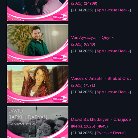
(2025)
(
14708
)
[21.04.2025] [
Армянские Песни
]
Van Ayvazyan - Quyrik
(2025)
(
6340
)
[21.04.2025] [
Армянские Песни
]
Voices of Artsakh - Shabat Orov
(2025)
(
7571
)
[21.04.2025] [
Армянские Песни
]
David Barkhudaryan - Сладкое
вчера (2025)
(
4645
)
[21.04.2025] [
Русские Песни
]