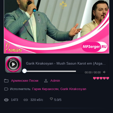
Garik Kirakosyan - Mush Sasun Karot em (Azgagrakan...
00:00
/
00:00
Армянские Песни
Admin
Исполнитель:
Гарик Киракосян
,
Garik Kirakosyan
1473
320 кб/с
5.0
/
5