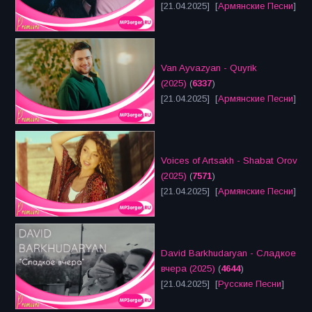
[21.04.2025] [
Армянские Песни
]
Van Ayvazyan - Quyrik
(2025)
(
6337
)
[21.04.2025] [
Армянские Песни
]
Voices of Artsakh - Shabat Orov
(2025)
(
7571
)
[21.04.2025] [
Армянские Песни
]
David Barkhudaryan - Сладкое
вчера (2025)
(
4644
)
[21.04.2025] [
Русские Песни
]