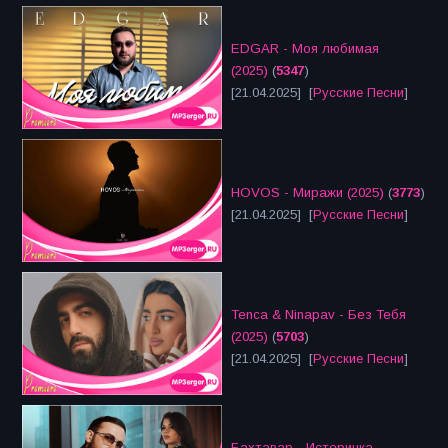
EDGAR - Моя любимая
(2025)
(
5347
)
[21.04.2025] [
Русские Песни
]
HOVOS - Миражи (2025)
(
3773
)
[21.04.2025] [
Русские Песни
]
Tenca & Ninapav - Без Тебя
(2025)
(
5703
)
[21.04.2025] [
Русские Песни
]
Бахтавар - Истеричка