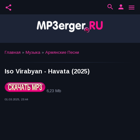
search
person
share
menu
Главная
»
Музыка
»
Армянские Песни
Iso Virabyan - Havata (2025)
6,23 Mb
01.03.2025, 23:44