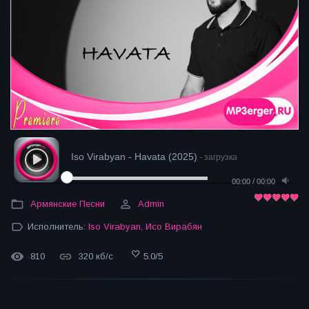
Iso Virabyan - Havata (2025)
- загрузка
00:00
/
00:00
Армянские Песни
Admin
Исполнитель:
Iso Virabyan
,
Исо Вирабян
810
320 кб/с
5.0
/
5