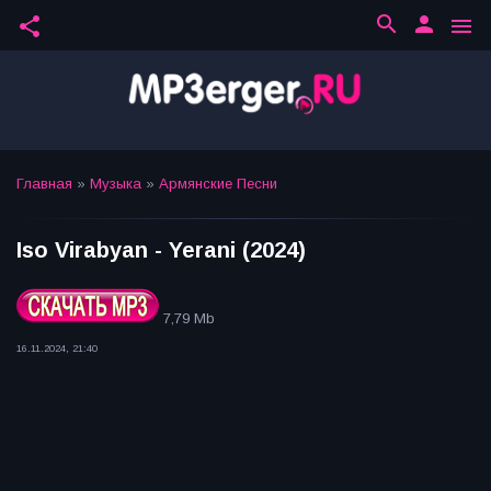
search
person
share
menu
Главная
»
Музыка
»
Армянские Песни
Iso Virabyan - Yerani (2024)
7,79 Mb
16.11.2024, 21:40