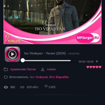
Iso Virabyan - Yerani (2024)
- загрузка
00:00
/
00:00
Армянские Песни
Admin
Исполнитель:
Iso Virabyan
,
Исо Вирабян
962
320 кб/с
5.0
/
5