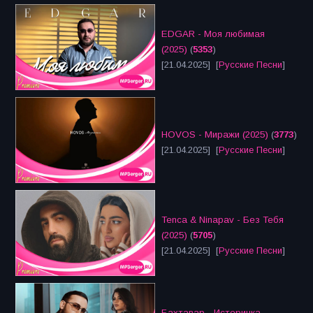
EDGAR - Моя любимая
(2025)
(
5353
)
[21.04.2025] [
Русские Песни
]
HOVOS - Миражи (2025)
(
3773
)
[21.04.2025] [
Русские Песни
]
Tenca & Ninapav - Без Тебя
(2025)
(
5705
)
[21.04.2025] [
Русские Песни
]
Бахтавар - Истеричка