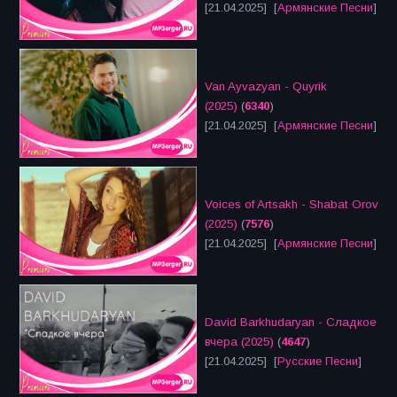
[21.04.2025] [
Армянские Песни
]
Van Ayvazyan - Quyrik
(2025)
(
6340
)
[21.04.2025] [
Армянские Песни
]
Voices of Artsakh - Shabat Orov
(2025)
(
7576
)
[21.04.2025] [
Армянские Песни
]
David Barkhudaryan - Сладкое
вчера (2025)
(
4647
)
[21.04.2025] [
Русские Песни
]