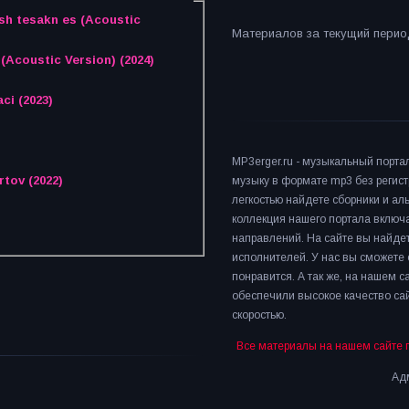
ish tesakn es (Acoustic
Материалов за текущий период
Acoustic Version) (2024)
ci (2023)
MP3erger.ru - музыкальный порта
rtov (2022)
музыку в формате mp3 без регист
легкостью найдете сборники и а
коллекция нашего портала включ
направлений. На сайте вы найдет
исполнителей. У нас вы сможете 
понравится. А так же, на нашем 
обеспечили высокое качество сай
скоростью.
Все материалы на нашем сайте 
Адм