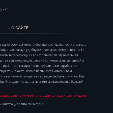
 нет.
О САЙТЕ
л, на котором вы можете бесплатно слушать песни и скачать
рации. Используя удобную и простую систему поиска, вы с
льбомы интересующих вас исполнителей. Музыкальная
ает в себя композиции самых различных жанров, стилей и
е mp3 песни как армянских, русских так и зарубежных
слушать и скачать новые песни, хиты который вам
сайте вы можете смотреть всех ваших любимых клипов. Мы
та, благодаря чему, вы сможете скачать песни с большой
предоставлены исключительно для ознакомительных целях.
инистрация сайта MP3erger.ru