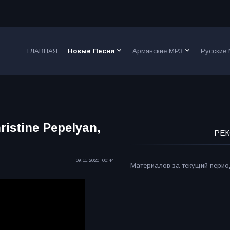
keyboard_arrow_down
keyboard_arrow_down
ГЛАВНАЯ
Новые Песни
Армянские MP3
Русские
ristine Pepelyan,
РЕК
09.11.2020, 00:44
Материалов за текущий период