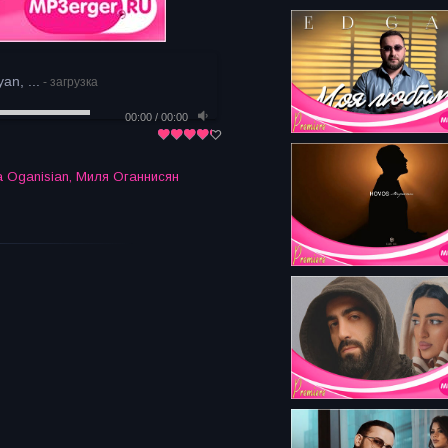
an, ...
- загрузка
00:00
/
00:00
a Oganisian
,
Миля Оганнисян