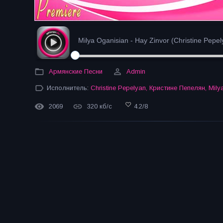
Milya Oganisian - Hay Zinvor (Christine Pepely
Армянские Песни
Admin
Исполнитель:
Christine Pepelyan
,
Кристине Пепелян
,
Mily
2069
320 кб/с
4.2
/
8