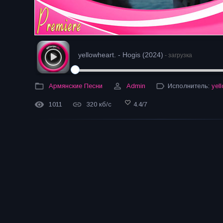
yellowheart. - Hogis (2024)
- загрузка
Армянские Песни
Admin
Исполнитель:
yell
1011
320 кб/с
4.4
/
7