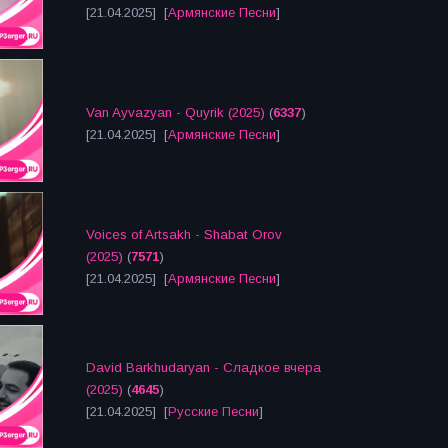
[21.04.2025] [
Армянские Песни
]
Van Ayvazyan - Quyrik (2025)
(
6337
)
[21.04.2025] [
Армянские Песни
]
Voices of Artsakh - Shabat Orov
(2025)
(
7571
)
[21.04.2025] [
Армянские Песни
]
David Barkhudaryan - Сладкое вчера
(2025)
(
4645
)
[21.04.2025] [
Русские Песни
]