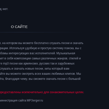
 нет.
О САЙТЕ
л, на котором вы можете бесплатно слушать песни и скачать
рации. Используя удобную и простую систему поиска, вы с
льбомы интересующих вас исполнителей. Музыкальная
ает в себя композиции самых различных жанров, стилей и
е mp3 песни как армянских, русских так и зарубежных
слушать и скачать новые песни, хиты который вам
сайте вы можете смотреть всех ваших любимых клипов. Мы
та, благодаря чему, вы сможете скачать песни с большой
предоставлены исключительно для ознакомительных целях.
инистрация сайта MP3erger.ru