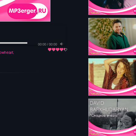
00:00
/
00:00
owheart.