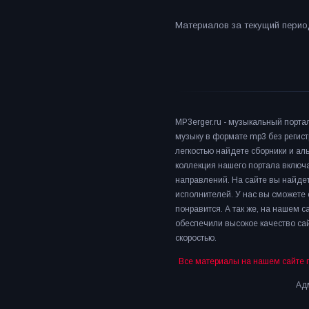
Материалов за текущий период
MP3erger.ru - музыкальный порта
музыку в формате mp3 без регист
легкостью найдете сборники и а
коллекция нашего портала включ
направлений. На сайте вы найдет
исполнителей. У нас вы сможете 
понравится. А так же, на нашем 
обеспечили высокое качество сай
скоростью.
Все материалы на нашем сайте 
Адм