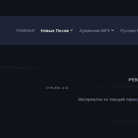
keyboard_arrow_down
keyboard_arrow_down
ГЛАВНАЯ
Новые Песни
Армянские MP3
Русские
РЕК
27.04.2024, 11:11
Материалов за текущий период