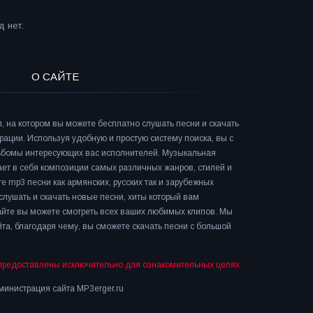
 нет.
О САЙТЕ
л, на котором вы можете бесплатно слушать песни и скачать
рации. Используя удобную и простую систему поиска, вы с
льбомы интересующих вас исполнителей. Музыкальная
ает в себя композиции самых различных жанров, стилей и
е mp3 песни как армянских, русских так и зарубежных
слушать и скачать новые песни, хиты который вам
сайте вы можете смотреть всех ваших любимых клипов. Мы
та, благодаря чему, вы сможете скачать песни с большой
предоставлены исключительно для ознакомительных целях.
инистрация сайта MP3erger.ru