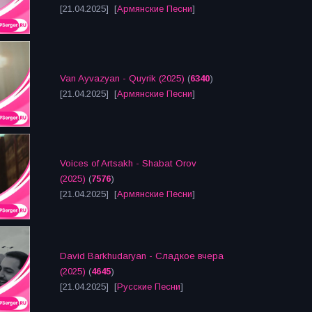
[21.04.2025] [
Армянские Песни
]
Van Ayvazyan - Quyrik (2025)
(
6340
)
[21.04.2025] [
Армянские Песни
]
Voices of Artsakh - Shabat Orov
(2025)
(
7576
)
[21.04.2025] [
Армянские Песни
]
David Barkhudaryan - Сладкое вчера
(2025)
(
4645
)
[21.04.2025] [
Русские Песни
]