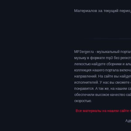
Материалов за текущий период
MP3erger.ru - музыкальный порта
музыку в формате mp3 без регист
легкостью найдете сборники и а
коллекция нашего портала включ
направлений. На сайте вы найдет
исполнителей. У нас вы сможете 
понравится. А так же, на нашем 
обеспечили высокое качество сай
скоростью.
Все материалы на нашем сайте 
Адм