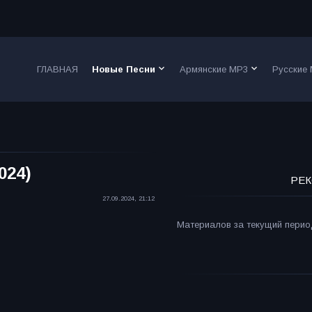
keyboard_arrow_down
keyboard_arrow_down
ГЛАВНАЯ
Новые Песни
Армянские MP3
Русские
024)
РЕК
27.09.2024, 21:12
Материалов за текущий период