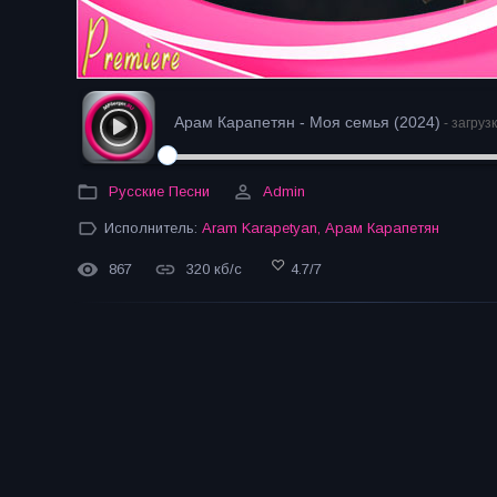
Арам Карапетян - Моя семья (2024)
- загруз
Русские Песни
Admin
Исполнитель:
Aram Karapetyan
,
Арам Карапетян
867
320 кб/с
4.7
/
7