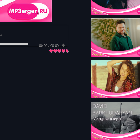
ка
00:00
/
00:00