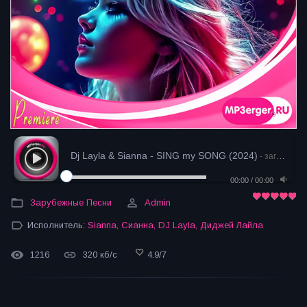
Dj Layla & Sianna - SING my SONG (2024)
- загрузка
00:00
/
00:00
Зарубежные Песни
Admin
Исполнитель:
Sianna
,
Сианна
,
DJ Layla
,
Диджей Лайла
1216
320 кб/с
4.9
/
7