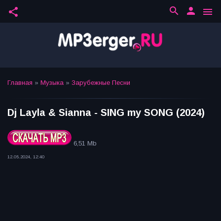
search
person
share
menu
Главная
»
Музыка
»
Зарубежные Песни
Dj Layla & Sianna - SING my SONG (2024)
6,51 Mb
12.05.2024, 12:40