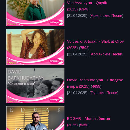
Van Ayvazyan - Quyrik
(2025)
(
6348
)
[21.04.2025] [
Армянские Песни
]
Voices of Artsakh - Shabat Orov
(2025)
(
7592
)
[21.04.2025] [
Армянские Песни
]
David Barkhudaryan - Сладкое
вчера (2025)
(
4655
)
[21.04.2025] [
Русские Песни
]
EDGAR - Моя любимая
(2025)
(
5358
)