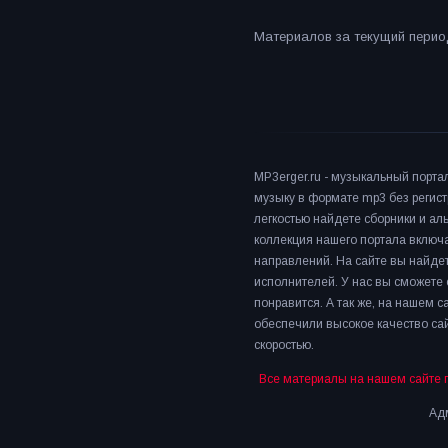
Материалов за текущий период
MP3erger.ru - музыкальный порта
музыку в формате mp3 без регист
легкостью найдете сборники и а
коллекция нашего портала включ
направлений. На сайте вы найдет
исполнителей. У нас вы сможете 
понравится. А так же, на нашем 
обеспечили высокое качество сай
скоростью.
Все материалы на нашем сайте 
Адм