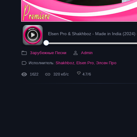
Elsen Pro & Shakhboz - Made in India (2024)
Зарубежные Песни
Admin
Исполнитель:
Shakhboz
,
Elsen Pro
,
Элсен Про
1622
320 кб/с
4.7
/
6