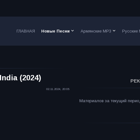
keyboard_arrow_down
keyboard_arrow_down
ГЛАВНАЯ
Новые Песни
Армянские MP3
Русские
India (2024)
РЕК
02.11.2024, 20:05
Материалов за текущий период