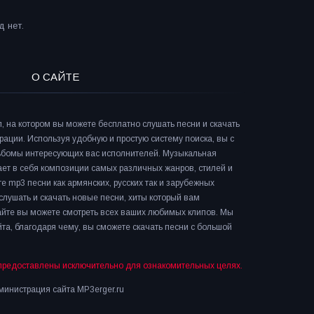
 нет.
О САЙТЕ
л, на котором вы можете бесплатно слушать песни и скачать
рации. Используя удобную и простую систему поиска, вы с
льбомы интересующих вас исполнителей. Музыкальная
ает в себя композиции самых различных жанров, стилей и
е mp3 песни как армянских, русских так и зарубежных
слушать и скачать новые песни, хиты который вам
сайте вы можете смотреть всех ваших любимых клипов. Мы
та, благодаря чему, вы сможете скачать песни с большой
предоставлены исключительно для ознакомительных целях.
инистрация сайта MP3erger.ru