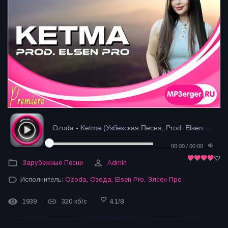
Ozoda - Ketma (Узбекская Песня, Prod. Elsen Pro) (...
00:00
/
00:00
Зарубежные Песни
Admin
Исполнитель:
Ozoda
,
Озода
,
Elsen Pro
,
Элсен Про
1939
320 кб/с
4.1
/
8