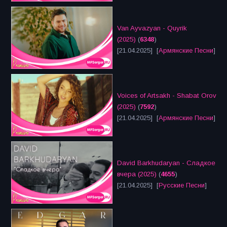
Van Ayvazyan - Quyrik
(2025)
(
6348
)
[21.04.2025] [
Армянские Песни
]
Voices of Artsakh - Shabat Orov
(2025)
(
7592
)
[21.04.2025] [
Армянские Песни
]
David Barkhudaryan - Сладкое
вчера (2025)
(
4655
)
[21.04.2025] [
Русские Песни
]