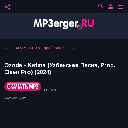
search
person
share
menu
Главная
»
Музыка
»
Зарубежные Песни
Ozoda - Ketma (Узбекская Песня, Prod.
Elsen Pro) (2024)
9,12 Mb
15.09.2024, 18:30