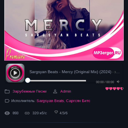
Sargsyan Beats - Mercy (Original Mix) (2024)
- загрузка
00:00
/
00:00
Зарубежные Песни
Admin
Исполнитель:
Sargsyan Beats
,
Саргсян Битс
893
320 кб/с
4.5
/
6