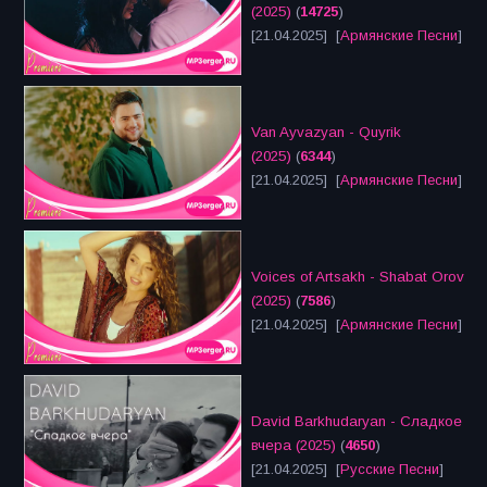
(2025)
(
14725
)
[21.04.2025] [
Армянские Песни
]
Van Ayvazyan - Quyrik
(2025)
(
6344
)
[21.04.2025] [
Армянские Песни
]
Voices of Artsakh - Shabat Orov
(2025)
(
7586
)
[21.04.2025] [
Армянские Песни
]
David Barkhudaryan - Сладкое
вчера (2025)
(
4650
)
[21.04.2025] [
Русские Песни
]