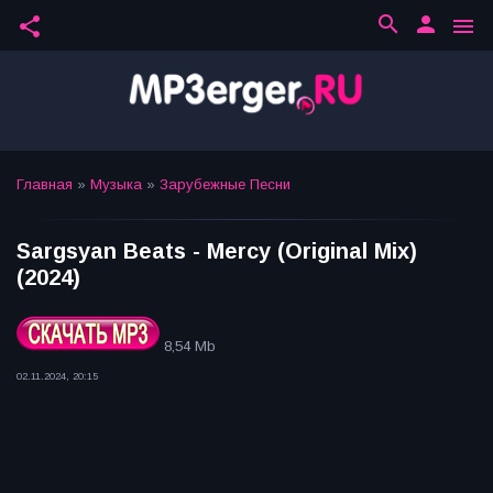
search
person
share
menu
Главная
»
Музыка
»
Зарубежные Песни
Sargsyan Beats - Mercy (Original Mix)
(2024)
8,54 Mb
02.11.2024, 20:15