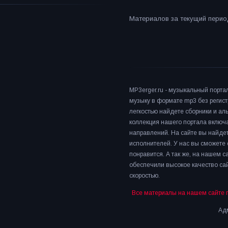
Материалов за текущий период
MP3erger.ru - музыкальный порта
музыку в формате mp3 без регист
легкостью найдете сборники и а
коллекция нашего портала включ
направлений. На сайте вы найдет
исполнителей. У нас вы сможете 
понравится. А так же, на нашем 
обеспечили высокое качество сай
скоростью.
Все материалы на нашем сайте 
Адм