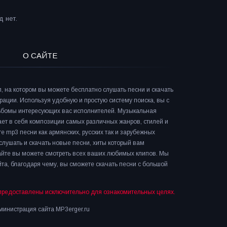
 нет.
О САЙТЕ
л, на котором вы можете бесплатно слушать песни и скачать
рации. Используя удобную и простую систему поиска, вы с
льбомы интересующих вас исполнителей. Музыкальная
ает в себя композиции самых различных жанров, стилей и
е mp3 песни как армянских, русских так и зарубежных
слушать и скачать новые песни, хиты который вам
сайте вы можете смотреть всех ваших любимых клипов. Мы
та, благодаря чему, вы сможете скачать песни с большой
предоставлены исключительно для ознакомительных целях.
инистрация сайта MP3erger.ru