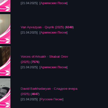
[21.04.2025] [
Армянские Песни
]
Van Ayvazyan - Quyrik (2025)
(
6340
)
[21.04.2025] [
Армянские Песни
]
Voices of Artsakh - Shabat Orov
(2025)
(
7576
)
[21.04.2025] [
Армянские Песни
]
David Barkhudaryan - Сладкое вчера
(2025)
(
4647
)
[21.04.2025] [
Русские Песни
]