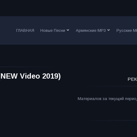
keyboard_arrow_down
keyboard_arrow_down
ГЛАВНАЯ
Новые Песни
Армянские MP3
Русские M
NEW Video 2019)
РЕК
Материалов за текущий период