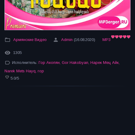
Армянские Видео
Admin
(16.08.2020)
MP3
1305
Исполнитель:
Гор Акопян
,
Gor Hakobyan
,
Нарек Мец Айк
,
Narek Mets Hayq
,
гор
5.0
/
5