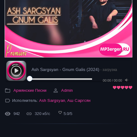
Ash Sargsyan - Gnum Galis (2024)
- загрузка
00:00
/
00:00
Армянские Песни
Admin
Исполнитель:
Ash Sargsyan
,
Аш Саргсян
942
320 кб/с
5.0
/
5