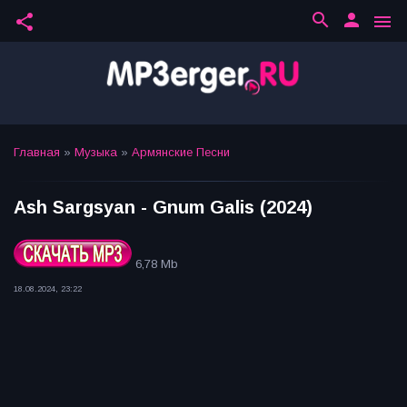
search
person
share
menu
Главная
»
Музыка
»
Армянские Песни
Ash Sargsyan - Gnum Galis (2024)
6,78 Mb
18.08.2024, 23:22