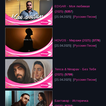
EDGAR - Моя любимая
(2025)
(
5357
)
[21.04.2025] [
Русские Песни
]
HOVOS - Миражи (2025)
(
3776
)
[21.04.2025] [
Русские Песни
]
Tenca & Ninapav - Без Тебя
(2025)
(
5709
)
[21.04.2025] [
Русские Песни
]
Бахтавар - Истеричка
(2025)
(
5719
)