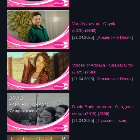
Van Ayvazyan - Quyrik
(2025)
(
6343
)
[21.04.2025] [
Армянские Песни
]
Voices of Artsakh - Shabat Orov
(2025)
(
7583
)
[21.04.2025] [
Армянские Песни
]
David Barkhudaryan - Сладкое
вчера (2025)
(
4650
)
[21.04.2025] [
Русские Песни
]