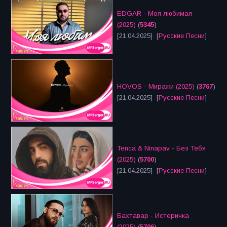
EDGAR - Моя любимая
(2025)
(
5345
)
[21.04.2025] [
Русские Песни
]
HOVOS - Миражи (2025)
(
3767
)
[21.04.2025] [
Русские Песни
]
Tenca & Ninapav - Без Тебя
(2025)
(
5700
)
[21.04.2025] [
Русские Песни
]
Бахтавар - Истеричка
(2025)
(
5706
)