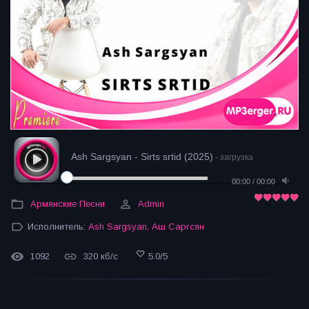
Ash Sargsyan - Sirts srtid (2025)
- загрузка
00:00
/
00:00
Армянские Песни
Admin
Исполнитель:
Ash Sargsyan
,
Аш Саргсян
1092
320 кб/с
5.0
/
5