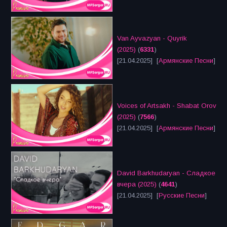
Van Ayvazyan - Quyrik
(2025)
(
6331
)
[21.04.2025] [
Армянские Песни
]
Voices of Artsakh - Shabat Orov
(2025)
(
7566
)
[21.04.2025] [
Армянские Песни
]
David Barkhudaryan - Сладкое
вчера (2025)
(
4641
)
[21.04.2025] [
Русские Песни
]