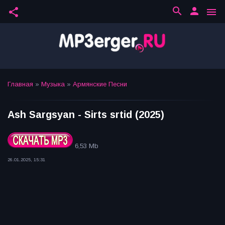
search
person
share
menu
Главная
»
Музыка
»
Армянские Песни
Ash Sargsyan - Sirts srtid (2025)
6,53 Mb
26.01.2025, 15:31